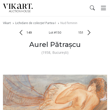
Vikart
Lichidare de colecție! Partea I
Nud feminin
149
Lot #150
151
Aurel Pătrașcu
(1958, București)