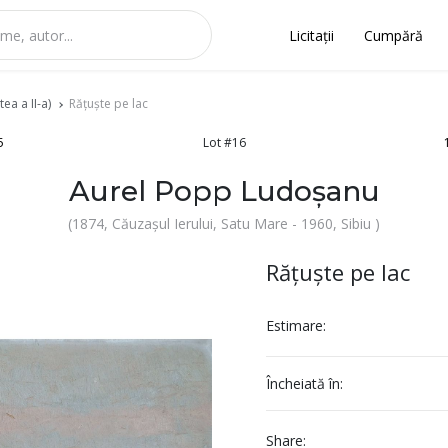
Licitații
Cumpără
ea a II-a)
Rățuște pe lac
5
Lot #16
Aurel Popp Ludoșanu
(1874, Căuzașul Ierului, Satu Mare - 1960, Sibiu )
Rățuște pe lac
Estimare:
Încheiată în:
Share: