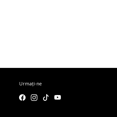
Urmați-ne
3