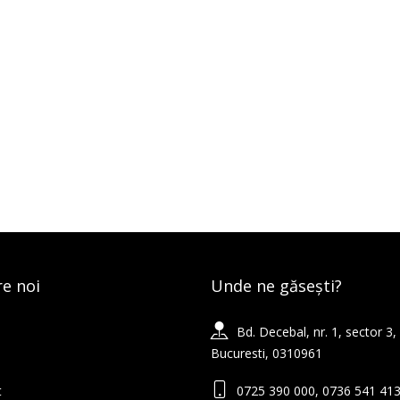
e noi
Unde ne găsești?
Bd. Decebal, nr. 1, sector 3,
Bucuresti, 0310961
t
0725 390 000, 0736 541 41