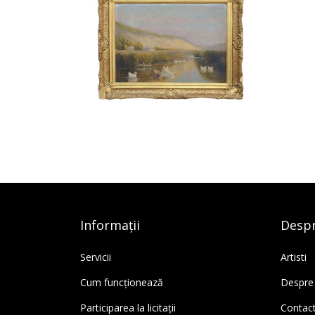
Informații
Despr
Servicii
Artisti
Cum funcționează
Despre
Participarea la licitații
Contac