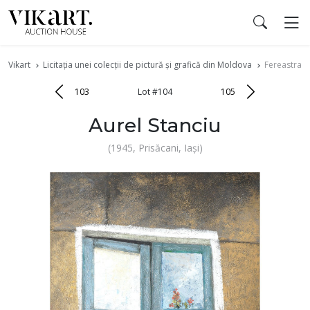
Vikart
Licitația unei colecții de pictură și grafică din Moldova
Fereastra XL
103
Lot #104
105
Aurel Stanciu
(1945, Prisăcani, Iași)