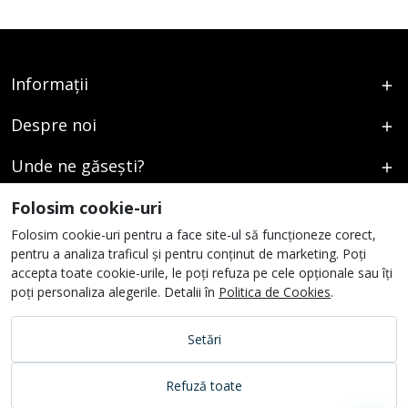
Informații
Despre noi
Unde ne găsești?
Urmați-ne
Folosim cookie-uri
Folosim cookie-uri pentru a face site-ul să funcționeze corect,
pentru a analiza traficul și pentru conținut de marketing. Poți
accepta toate cookie-urile, le poți refuza pe cele opționale sau îți
poți personaliza alegerile. Detalii în
Politica de Cookies
.
Setări
Refuză toate