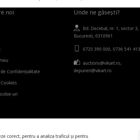
e noi
Unde ne găsești?
Bd. Decebal, nr. 1, sector 3,
Bucuresti, 0310961
t
0725 390 000, 0736 541 41
 meu
auctions@vikart.ro,
depuneri@vikart.ro
 de Confidențialitate
ă Cookies
cookie-uri
ze corect, pentru a analiza traficul și pentru