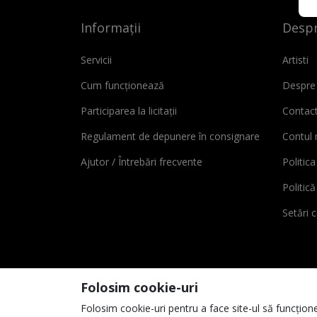
Informații
Despr
Servicii
Artisti
Cum funcționează
Despre
Participarea la licitații
Contac
Regulament de depunere în consignare
Contul
Ajutor / Întrebări frecvente
Politica
Politic
Setări 
Folosim cookie-uri
Folosim cookie-uri pentru a face site-ul să funcțione