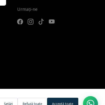
Urmați-ne
3
Setări
Refuză toate
Acceptă toate