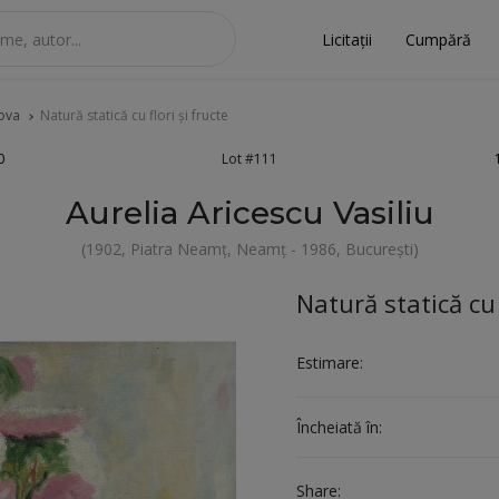
Licitații
Cumpără
dova
Natură statică cu flori și fructe
0
Lot #111
Aurelia Aricescu Vasiliu
(1902, Piatra Neamț, Neamț - 1986, București)
Natură statică cu 
Estimare:
Încheiată în:
Share: