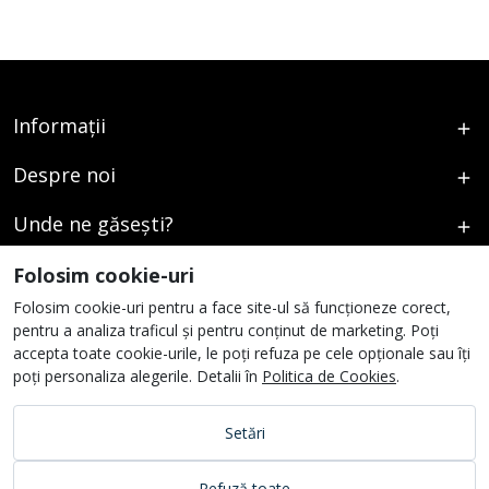
Informații
Despre noi
Unde ne găsești?
Urmați-ne
Folosim cookie-uri
Folosim cookie-uri pentru a face site-ul să funcționeze corect,
pentru a analiza traficul și pentru conținut de marketing. Poți
accepta toate cookie-urile, le poți refuza pe cele opționale sau îți
poți personaliza alegerile. Detalii în
Politica de Cookies
.
Setări
Refuză toate