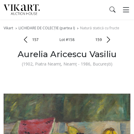
Vikart
LICHIDARE DE COLECȚIE (partea I)
Natură statică cu fructe
157
Lot #158
159
Aurelia Aricescu Vasiliu
(1902, Piatra Neamț, Neamț - 1986, București)