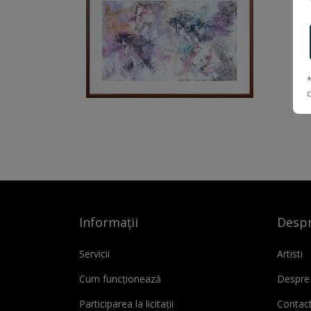
Informații
Despr
Servicii
Artisti
Cum funcționează
Despre
Participarea la licitații
Contac