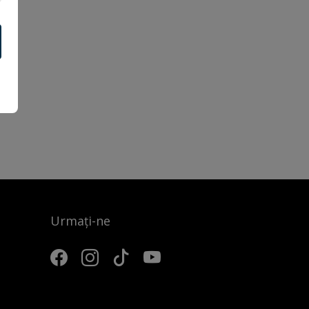
Urmați-ne
3