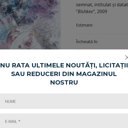
semnat, intitulat și dat
”
Bishkev”
, 2009
Estimare:
Încheiată în:
Share:
NU RATA ULTIMELE NOUTĂȚI, LICITAȚII
SAU REDUCERI DIN MAGAZINUL
NOSTRU
Cum cumpăr?