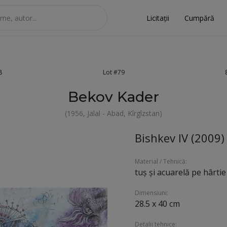
Licitații
Cumpără
8
Lot #79
Bekov Kader
(1956, Jalal - Abad, Kîrgîzstan)
Bishkev IV (2009)
Material / Tehnică:
tuș și acuarelă pe hârtie
Dimensiuni:
28.5 x 40 cm
Detalii tehnice: