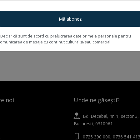
Mă abonez
*Declar că sunt de acord cu prelucrarea datelor mele personale pentru
comunicarea de mesaje cu conținut cultural și/sau comercial
e noi
Unde ne găsești?
Bd. Decebal, nr. 1, sector 3,
Bucuresti, 0310961
t
0725 390 000, 0736 541 41