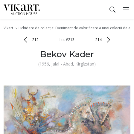
Vikart
Lichidare de colecție! Eveniment de valorificare a unei colecții de art
212
Lot #213
214
Bekov Kader
(1956, Jalal - Abad, Kîrgîzstan)