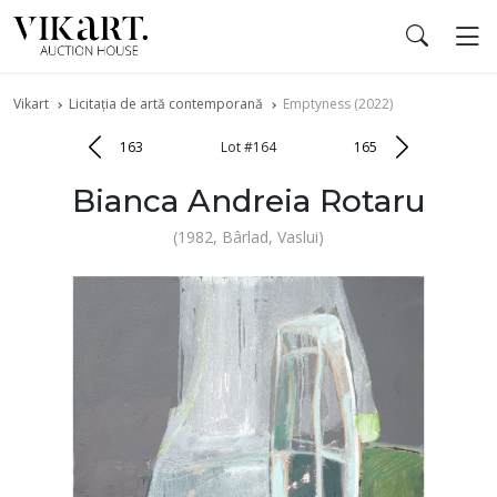
Vikart
Licitația de artă contemporană
Emptyness (2022)
163
Lot #164
165
Bianca Andreia Rotaru
(1982, Bârlad, Vaslui)