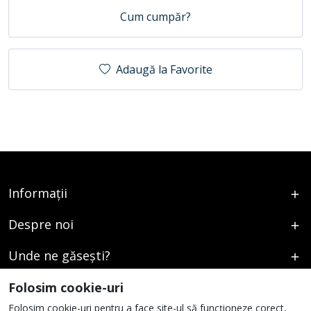
Cum cumpăr?
Adaugă la Favorite
Informații
Despre noi
Unde ne găsești?
Urmați-ne
Folosim cookie-uri
Folosim cookie-uri pentru a face site-ul să funcționeze corect,