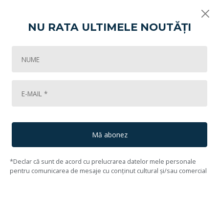
NU RATA ULTIMELE NOUTĂȚI
Vikart
Licitația de artă - Vârsta inocenței!
Portret de fetiță
94
Lot #95
96
Bob Bulgaru
(1907, Mălăești, Vlaslui - 1939, București)
Mă abonez
*Declar că sunt de acord cu prelucrarea datelor mele personale
pentru comunicarea de mesaje cu conținut cultural și/sau comercial