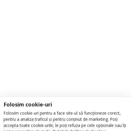
Adaugă la Favorite
Informații
Despre noi
Unde ne găsești?
Urmați-ne
Folosim cookie-uri
Folosim cookie-uri pentru a face site-ul să funcționeze corect,
pentru a analiza traficul și pentru conținut de marketing. Poți
accepta toate cookie-urile, le poți refuza pe cele opționale sau îți