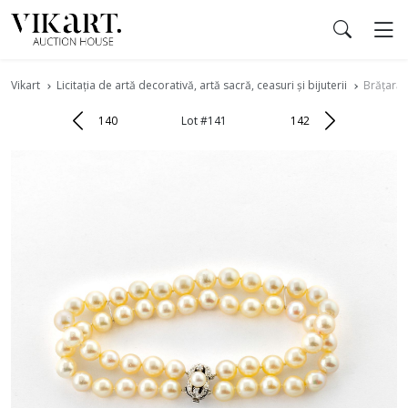
Vikart
Licitația de artă decorativă, artă sacră, ceasuri și bijuterii
Brățară 
140
Lot #141
142