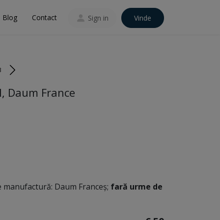
Blog
Contact
Sign in
Vinde
3
al, Daum France
e manufactură: Daum Franceș;
fară urme de