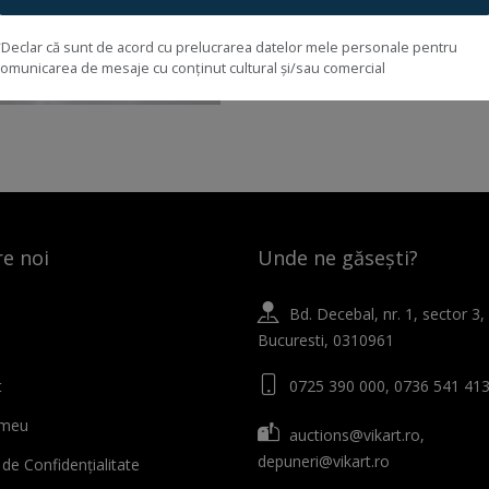
*Declar că sunt de acord cu prelucrarea datelor mele personale pentru
comunicarea de mesaje cu conținut cultural și/sau comercial
e noi
Unde ne găsești?
Bd. Decebal, nr. 1, sector 3,
Bucuresti, 0310961
t
0725 390 000, 0736 541 41
 meu
auctions@vikart.ro,
depuneri@vikart.ro
 de Confidențialitate