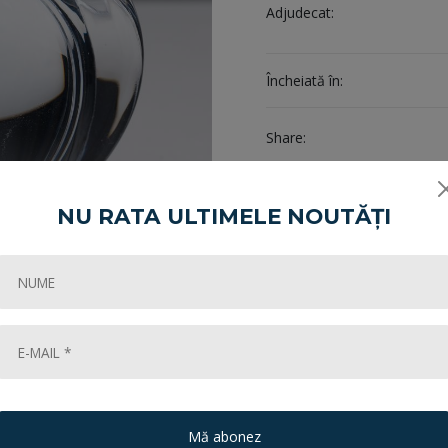
Adjudecat:
Încheiată în:
Share:
Cum cumpăr?
NU RATA ULTIMELE NOUTĂȚI
Mă abonez