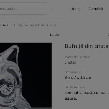
Licitații
Cumpără
juterii
Bufniță din cristal, Daum France
1
Lot #2
Bufniță din crist
Material / Tehnică:
cristal
Dimensiuni:
8.5 x 7 x 3.5 cm
Detalii tehnice:
semnat la bază, cu num
uzură.