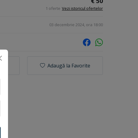
€ 50
1 oferte
Vezi istoricul ofertelor
03 decembrie 2024, ora 18:00
Adaugă la Favorite