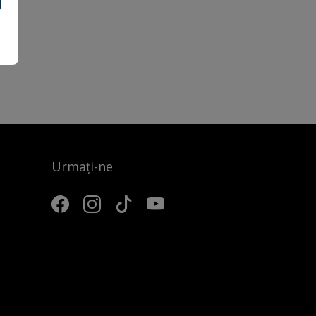
Urmați-ne
3