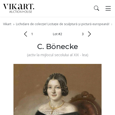
Vikart
Lichidare de colecție! Licitație de sculptură şi pictură europeană!
1
Lot #2
3
C. Bönecke
(activ la mijlocul secolului al XIX - lea)