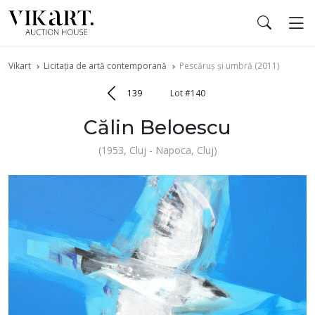
Vikart
Licitația de artă contemporană
Pescăruș și umbră (2011)
139
Lot #140
Călin Beloescu
(1953, Cluj - Napoca, Cluj)