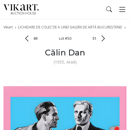
Vikart
LICHIDARE DE COLECŢIE A UNEI GALERII DE ARTĂ BUCUREŞTENE!
L
49
Lot #50
51
Călin Dan
(1955, Arad)