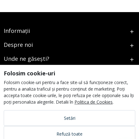
Informații
Despre noi
Unde ne găsești?
Urmați-ne
Folosim cookie-uri
Folosim cookie-uri pentru a face site-ul să funcționeze corect,
pentru a analiza traficul și pentru conținut de marketing. Poți
accepta toate cookie-urile, le poți refuza pe cele opționale sau îți
poți personaliza alegerile. Detalii în
Politica de Cookies
.
Setări
Refuză toate