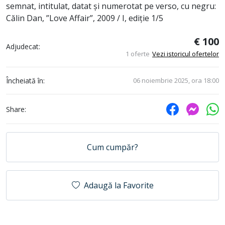
semnat, intitulat, datat și numerotat pe verso, cu negru:
Călin Dan, ”Love Affair”, 2009 / I, ediție 1/5
€ 100
Adjudecat:
1 oferte
Vezi istoricul ofertelor
Încheiată în:
06 noiembrie 2025, ora 18:00
Share:
Cum cumpăr?
Adaugă la Favorite