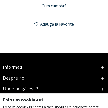
Cum cumpăr?
Adaugă la Favorite
Informații
Despre noi
Unde ne găsești?
Urmați-ne
Folosim cookie-uri
Folosim cookie-uri pentru a face site-ul să funcționeze corect,