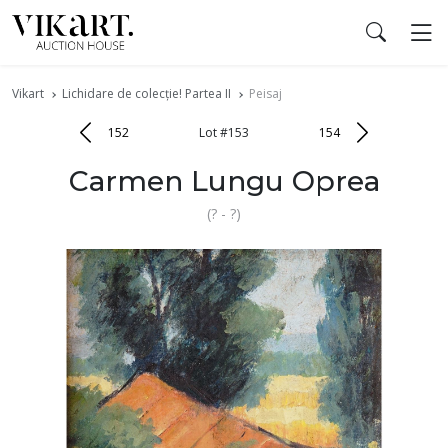
Vikart
Lichidare de colecție! Partea II
Peisaj
152
Lot #153
154
Carmen Lungu Oprea
(? - ?)