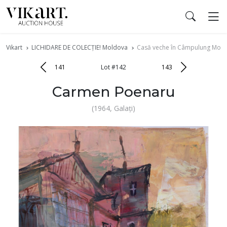
Vikart
LICHIDARE DE COLECŢIE! Moldova
Casă veche în Câmpulung Mold
141
Lot #142
143
Carmen Poenaru
(1964, Galați)