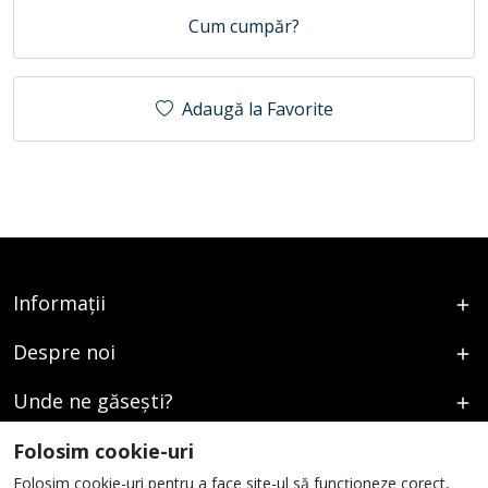
Cum cumpăr?
Adaugă la Favorite
Informații
Despre noi
Unde ne găsești?
Urmați-ne
Folosim cookie-uri
Folosim cookie-uri pentru a face site-ul să funcționeze corect,