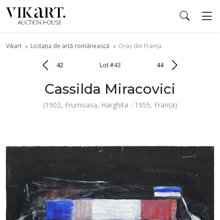
Vikart
Licitația de artă românească
Oraș din Franța
42
Lot #43
44
Cassilda Miracovici
(1902, Frumoasa, Harghita - 1955, Franța)