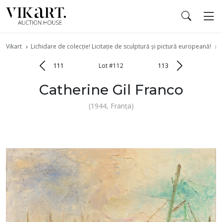
Vikart
Lichidare de colecție! Licitație de sculptură şi pictură europeană!
111
Lot #112
113
Catherine Gil Franco
(1944, Franţa)