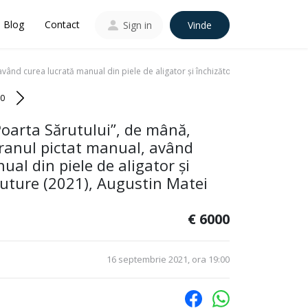
Blog
Contact
Sign in
Vinde
vând curea lucrată manual din piele de aligator și închizătoare tip fluture (2021
0
oarta Sărutului”, de mână,
dranul pictat manual, având
ual din piele de aligator și
fluture (2021), Augustin Matei
€ 6000
16 septembrie 2021, ora 19:00