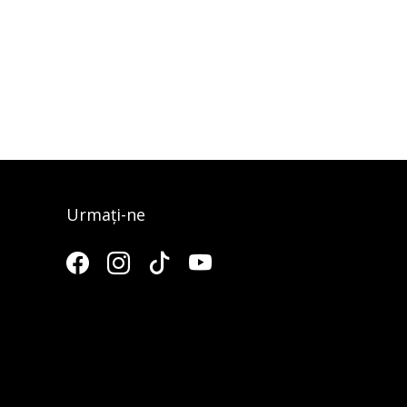
Urmați-ne
3