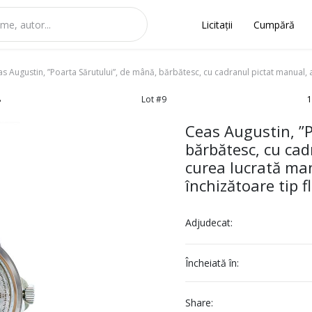
Licitații
Cumpără
s Augustin, ”Poarta Sărutului”, de mână, bărbătesc, cu cadranul pictat manual, a
8
Lot #9
1
Ceas Augustin, ”P
bărbătesc, cu ca
curea lucrată man
închizătoare tip 
Adjudecat:
Încheiată în:
Share: