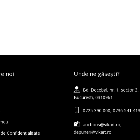
e noi
Unde ne găsești?
Bd. Decebal, nr. 1, sector 3,
Bucuresti, 0310961
t
0725 390 000, 0736 541 41
 meu
auctions@vikart.ro,
depuneri@vikart.ro
 de Confidențialitate