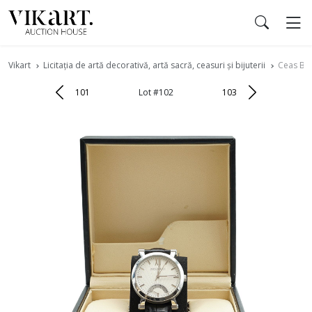
Vikart
Licitația de artă decorativă, artă sacră, ceasuri și bijuterii
Ceas Bvl
101
Lot #102
103