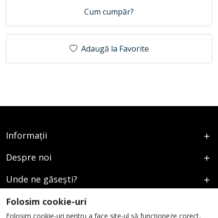
Cum cumpăr?
Adaugă la Favorite
Informații
Despre noi
Unde ne găsești?
Urmați-ne
Folosim cookie-uri
Folosim cookie-uri pentru a face site-ul să funcționeze corect,