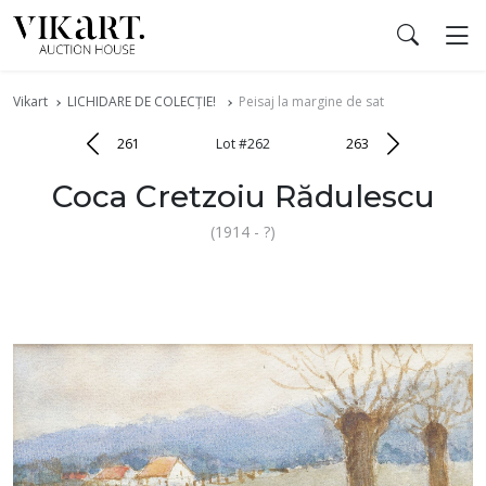
Vikart
LICHIDARE DE COLECȚIE!
Peisaj la margine de sat
261
Lot #262
263
Coca Cretzoiu Rădulescu
(1914 - ?)