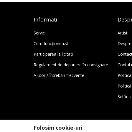
Informații
Despr
Servicii
Artisti
Cum funcționează
Despre
Participarea la licitații
Contac
Regulament de depunere în consignare
Contul
Ajutor / Întrebări frecvente
Politica
Politic
Setări 
Folosim cookie-uri