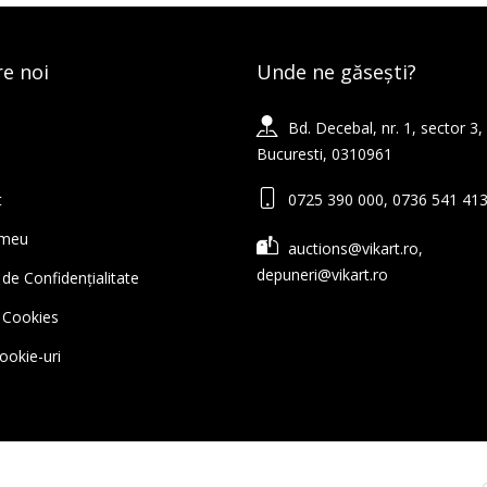
e noi
Unde ne găsești?
Bd. Decebal, nr. 1, sector 3,
Bucuresti, 0310961
t
0725 390 000, 0736 541 41
 meu
auctions@vikart.ro,
depuneri@vikart.ro
 de Confidențialitate
ă Cookies
cookie-uri