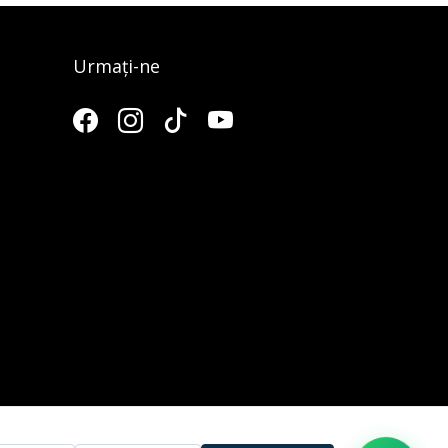
Urmați-ne
3