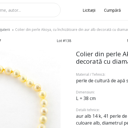
Licitații
Cumpără
juterii
Colier din perle Akoya, cu închizătoare din aur alb decorată cu diama
7
Lot #138
Colier din perle A
decorată cu diam
Material / Tehnică:
perle de cultură de apă 
Dimensiuni:
L = 38 cm
Detalii tehnice:
aur alb 14 k, 41 perle d
culoare alb, diametrul p