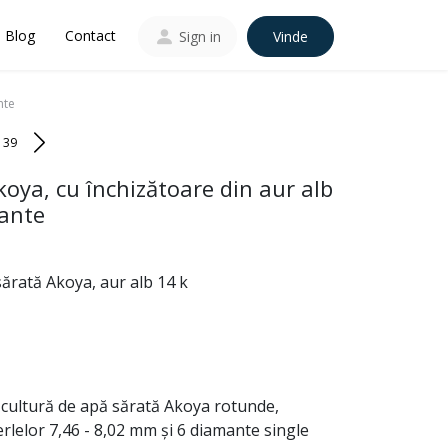
Blog
Contact
Sign in
Vinde
nte
139
koya, cu închizătoare din aur alb
ante
sărată Akoya, aur alb 14 k
e cultură de apă sărată Akoya rotunde,
erlelor 7,46 - 8,02 mm și 6 diamante single