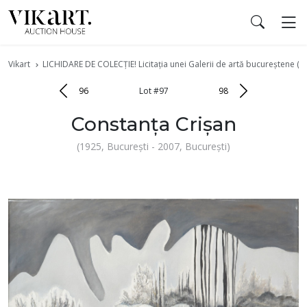
Vikart
LICHIDARE DE COLECȚIE! Licitația unei Galerii de artă bucureștene (pa
96
Lot #97
98
Constanța Crișan
(1925, București - 2007, București)