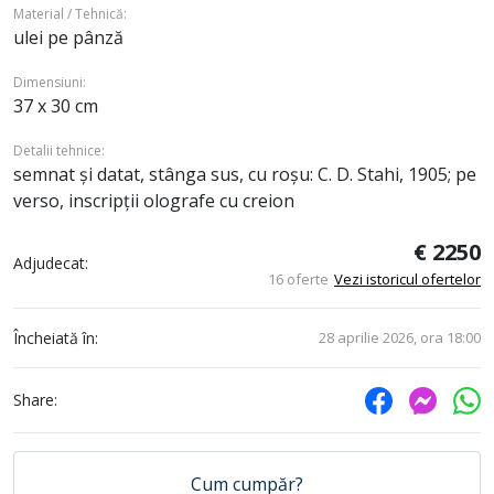
Material / Tehnică:
ulei pe pânză
Dimensiuni:
37 x 30 cm
Detalii tehnice:
semnat şi datat, stânga sus, cu roşu: C. D. Stahi, 1905; pe
verso, inscripţii olografe cu creion
€ 2250
Adjudecat:
16 oferte
Vezi istoricul ofertelor
Încheiată în:
28 aprilie 2026, ora 18:00
Share:
Cum cumpăr?