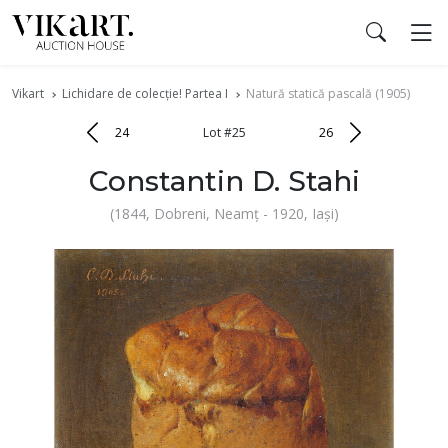
Vikart
Lichidare de colecție! Partea I
Natură statică pascală (1905)
24
Lot #25
26
Constantin D. Stahi
(1844, Dobreni, Neamţ - 1920, Iaşi)