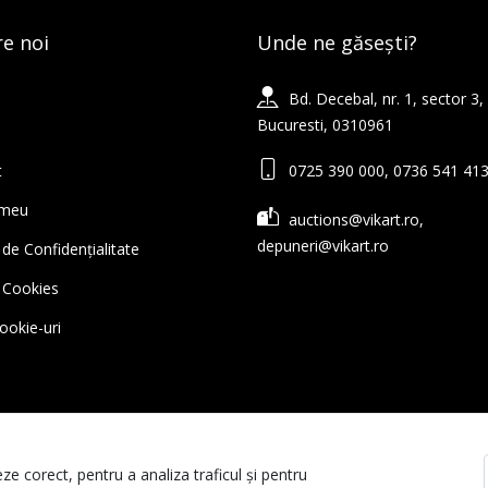
e noi
Unde ne găsești?
Bd. Decebal, nr. 1, sector 3,
Bucuresti, 0310961
t
0725 390 000, 0736 541 41
 meu
auctions@vikart.ro,
depuneri@vikart.ro
 de Confidențialitate
ă Cookies
cookie-uri
ze corect, pentru a analiza traficul și pentru