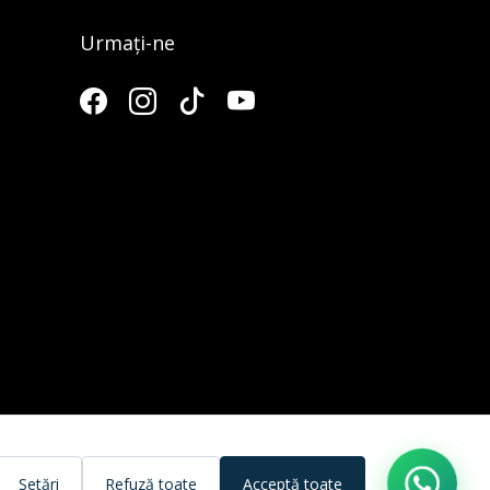
Urmați-ne
3
Setări
Refuză toate
Acceptă toate