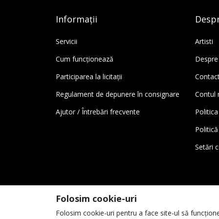
Informații
Despr
Servicii
Artisti
Cum funcționează
Despre
Participarea la licitații
Contac
Regulament de depunere în consignare
Contul
Ajutor / Întrebări frecvente
Politica
Politic
Setări 
Folosim cookie-uri
Folosim cookie-uri pentru a face site-ul să funcțione