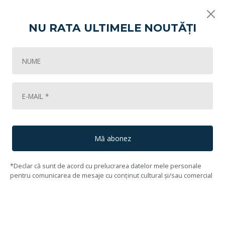
NU RATA ULTIMELE NOUTĂȚI
Vikart
LICHIDARE DE COLECȚIE! Licitația unei Galerii de artă bucureștene (pa
97
Lot #98
99
Constantin Isachie Popescu
(1888, Pașcani, Iași - 1967, București)
Mă abonez
*Declar că sunt de acord cu prelucrarea datelor mele personale
pentru comunicarea de mesaje cu conținut cultural și/sau comercial