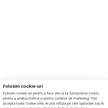
Adaugă la Favorite
Informații
Despre noi
Unde ne găsești?
Urmați-ne
Folosim cookie-uri
Folosim cookie-uri pentru a face site-ul să funcționeze corect,
pentru a analiza traficul și pentru conținut de marketing. Poți
accepta toate cookie-urile, le poți refuza pe cele opționale sau îți