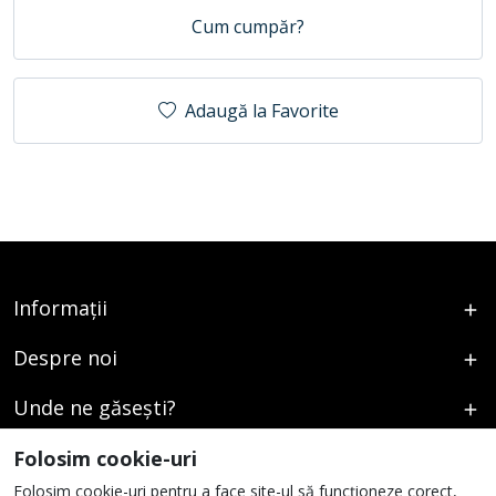
Cum cumpăr?
Adaugă la Favorite
Informații
Despre noi
Unde ne găsești?
Urmați-ne
Folosim cookie-uri
Folosim cookie-uri pentru a face site-ul să funcționeze corect,