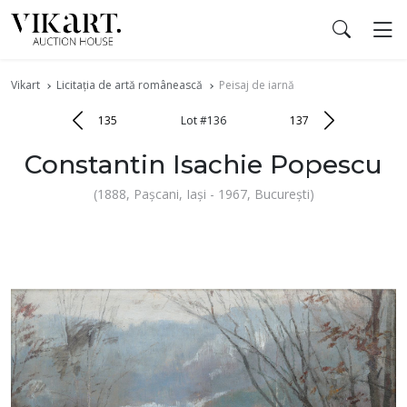
Vikart
Licitația de artă românească
Peisaj de iarnă
135
Lot #136
137
Constantin Isachie Popescu
(1888, Pașcani, Iași - 1967, București)