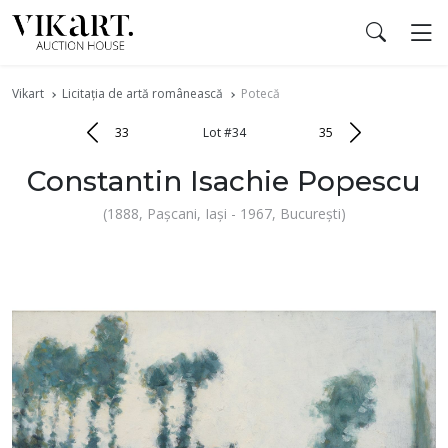
Vikart
Licitația de artă românească
Potecă
33
Lot #34
35
Constantin Isachie Popescu
(1888, Pașcani, Iași - 1967, București)