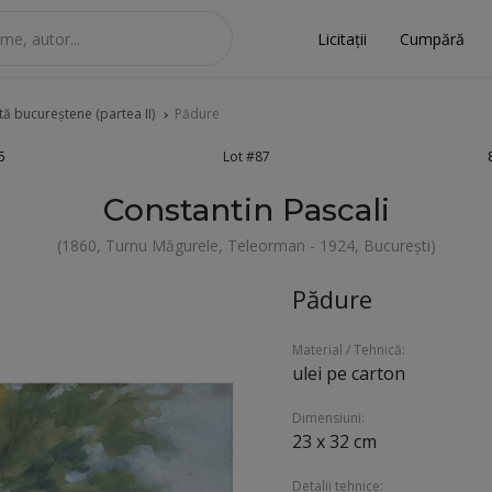
Licitații
Cumpără
tă bucureștene (partea II)
Pădure
6
Lot #87
Constantin Pascali
(1860, Turnu Măgurele, Teleorman - 1924, București)
Pădure
Material / Tehnică:
ulei pe carton
Dimensiuni:
23 x 32 cm
Detalii tehnice: