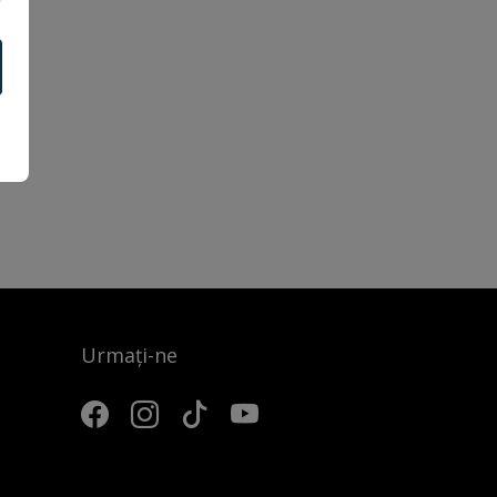
Urmați-ne
3