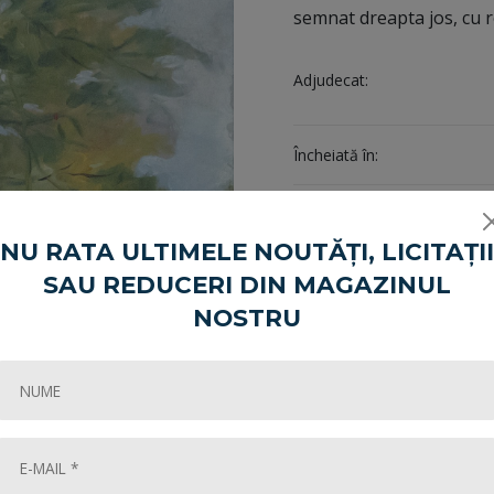
semnat dreapta jos, cu r
Adjudecat:
Încheiată în:
Share:
NU RATA ULTIMELE NOUTĂȚI, LICITAȚII
SAU REDUCERI DIN MAGAZINUL
Cum cumpăr?
NOSTRU