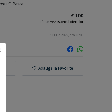
oşu: C. Pascali
€ 100
1 oferte
Vezi istoricul ofertelor
11 iulie 2025, ora 18:00
Adaugă la Favorite