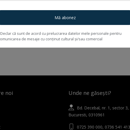
Mă abonez
*Declar că sunt de acord cu prelucrarea datelor mele personale pentru
comunicarea de mesaje cu conținut cultural și/sau comercial
e noi
Unde ne găsești?
Bd. Decebal, nr. 1, sector 3,
Bucuresti, 0310961
t
0725 390 000, 0736 541 41