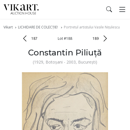
Vikart
LICHIDARE DE COLECȚIE!
Portretul artistului Vasile Nițulescu
187
Lot #188
189
Constantin Piliuță
(1929, Botoșani - 2003, București)