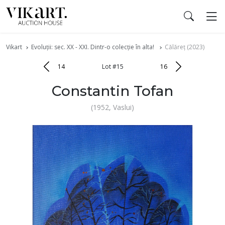
Vikart
Evoluții: sec. XX - XXI. Dintr-o colecție în alta!
Călăreț (2023)
14
Lot #15
16
Constantin Tofan
(1952, Vaslui)