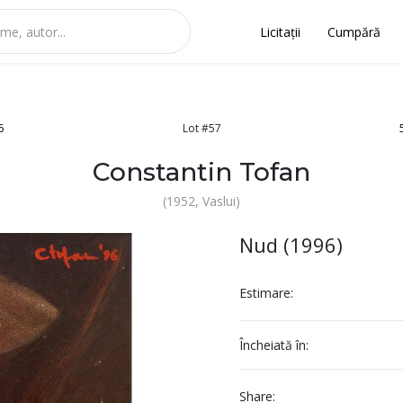
Licitații
Cumpără
6
Lot #57
Constantin Tofan
(1952, Vaslui)
Nud (1996)
Estimare:
Încheiată în:
Share: