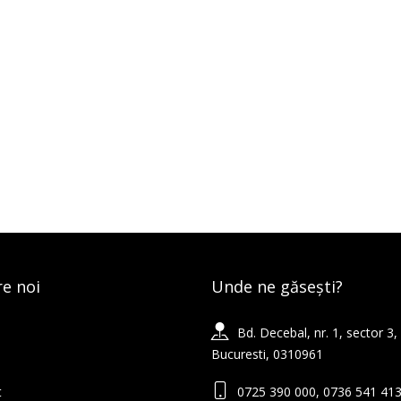
e noi
Unde ne găsești?
Bd. Decebal, nr. 1, sector 3,
Bucuresti, 0310961
t
0725 390 000, 0736 541 41