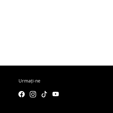
Urmați-ne
3