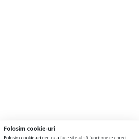
Cum cumpăr?
Adaugă la Favorite
Informații
Despre noi
Unde ne găsești?
Urmați-ne
Folosim cookie-uri
Folosim cookie-uri pentru a face site-ul să funcționeze corect,