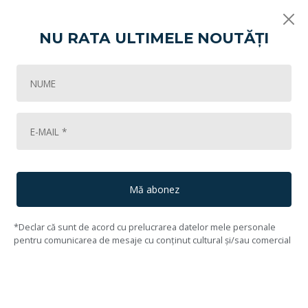
NU RATA ULTIMELE NOUTĂȚI
Vikart
Licitația de artă - Vârsta inocenței!
Ustensilele artistului
48
Lot #49
50
Constantin Vlădescu
(1890, București - 1951, București)
Mă abonez
*Declar că sunt de acord cu prelucrarea datelor mele personale
pentru comunicarea de mesaje cu conținut cultural și/sau comercial