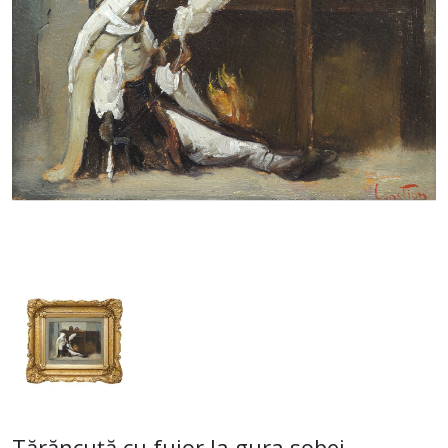
Tărăncuță cu fuior la gura sobei