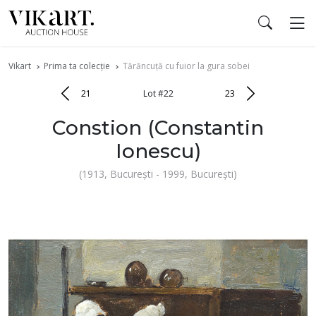
Vikart
Prima ta colecție
Tărăncuță cu fuior la gura sobei
21
Lot #22
23
Constion (Constantin
Ionescu)
(1913, Bucureşti - 1999, Bucureşti)